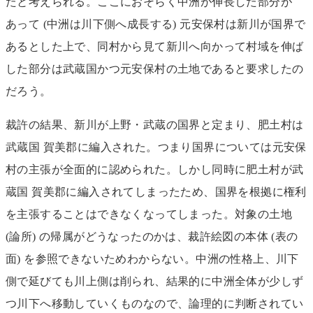
たと考えられる。ここにおそらく中洲が伸長した部分が
あって (中洲は川下側へ成長する) 元安保村は新川が国界で
あるとした上で、同村から見て新川へ向かって村域を伸ば
した部分は武蔵国かつ元安保村の土地であると要求したの
だろう。
裁許の結果、新川が上野・武蔵の国界と定まり、肥土村は
武蔵国 賀美郡に編入された。つまり国界については元安保
村の主張が全面的に認められた。しかし同時に肥土村が武
蔵国 賀美郡に編入されてしまったため、国界を根拠に権利
を主張することはできなくなってしまった。対象の土地
(論所) の帰属がどうなったのかは、裁許絵図の本体 (表の
面) を参照できないためわからない。中洲の性格上、川下
側で延びても川上側は削られ、結果的に中洲全体が少しず
つ川下へ移動していくものなので、論理的に判断されてい