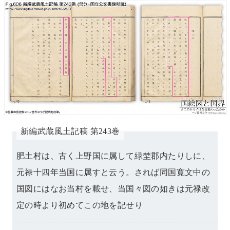
新編武蔵風土記稿
第243巻
肥土村は、古く上野国に属して緑埜郡内たりしに、
元禄十四年当国に属すと云う。されば同国寛文中の
国図にはなお当村を載せ、当国々図の如きは元禄改
定の時より初めてこの地を記せり