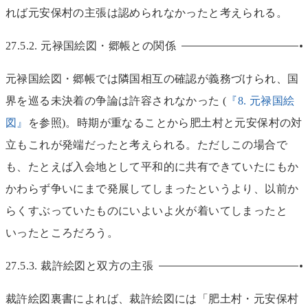
れば元安保村の主張は認められなかったと考えられる。
27.5.2.
元禄国絵図・郷帳との関係
元禄国絵図・郷帳では隣国相互の確認が義務づけられ、国
界を巡る未決着の争論は許容されなかった (
『8. 元禄国絵
図』
を参照)。時期が重なることから肥土村と元安保村の対
立もこれが発端だったと考えられる。ただしこの場合で
も、たとえば入会地として平和的に共有できていたにもか
かわらず争いにまで発展してしまったというより、以前か
らくすぶっていたものにいよいよ火が着いてしまったと
いったところだろう。
27.5.3.
裁許絵図と双方の主張
裁許絵図裏書によれば、裁許絵図には「肥土村・元安保村