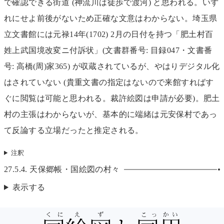
で確認できる街道 (神流川は徒歩で渡河) と思われる。いず
れにせよ前後がないため正確な文意はわからない。埼玉県
立文書館には元禄14年(1702) 2月の日付を持つ「肥土村百
姓上武国境改変ニ付訴状」(文書群番号: 目録047・文書番
号: 高橋(周)家365) が収蔵されているが、やはりデジタル化
はされていない (貴重文書の指定はないので来館すればす
ぐに閲覧は可能と思われる。裁許絵図は申請が必要)。肥土
村の主張はわからないが、基本的に端緒は元安保村であっ
て反論する立場だったと推定される。
注釈
27.5.4.
天保郷帳・国絵図の村々
表示する