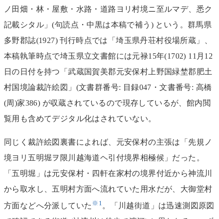
ノ田畑・林・屋敷・水路・道路ヨリ村境ニ至ルマデ、悉ク
記載シタル」(句読点・中黒は本稿で補う) という。群馬県
多野郡誌(1927) 刊行時点では「埼玉県丹荘村役場所蔵」、
本稿執筆時点で埼玉県立文書館には元禄15年(1702) 11月12
日の日付を持つ「武蔵国賀美郡元安保村上野国緑埜郡肥土
村国境論裁許絵図」(文書群番号: 目録047・文書番号: 高橋
(周)家386) が収蔵されているので現存しているが、館内閲
覧用も含めてデジタル化はされていない。
同じく裁許絵図裏書によれば、元安保村の主張は「先規ノ
境ヨリ五明堀ヲ限川越海道ヘ引付境界相極候」だった。
「五明堀」は元安保村・四軒在家村の境界付近から神流川
から取水し、五明村方面へ流れていた用水だが、大御堂村
※1
方面などへ分派していた
。「川越街道」は迅速測図原図