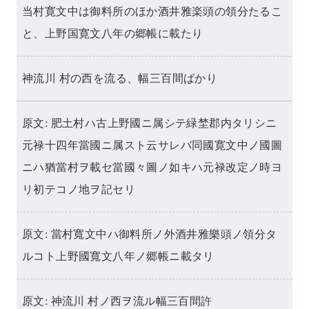
当村寛文中は御料所のほか酒井雅楽頭の領分たるこ
と、上野国寛文八年の郷帳に載たり
神流川 村の西を流る、幅三百間ばかり
原文: 肥土村ハ古上野國ニ属シテ緑埜郡内タリシニ
元禄十四年當國ニ属スト云サレバ同國寛文中ノ國圖
ニハ猶當村ヲ載セ當國々圖ノ如キハ元禄改定ノ時ヨ
リ初テコノ地ヲ記セリ
原文: 當村寬文中ハ御料所ノ外酒井雅樂頭ノ領分タ
ルコト上野國寬文八年ノ郷帳ニ載タリ
原文: 神流川 村ノ西ヲ流ル幅三百間許