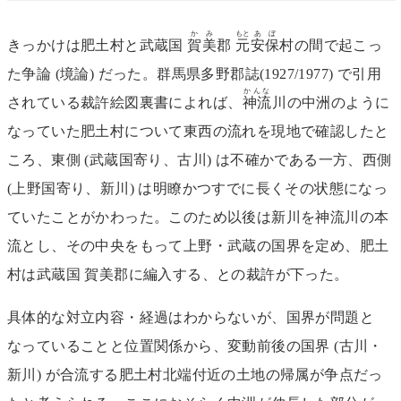
か
み
もと
あ
ぼ
きっかけは肥土村と武蔵国
賀
美
郡
元
安
保
村の間で起こっ
た争論 (境論) だった。群馬県多野郡誌(1927/1977) で引用
かんな
されている裁許絵図裏書によれば、
神流
川の中洲のように
なっていた肥土村について東西の流れを現地で確認したと
ころ、東側 (武蔵国寄り、古川) は不確かである一方、西側
(上野国寄り、新川) は明瞭かつすでに長くその状態になっ
ていたことがかわった。このため以後は新川を神流川の本
流とし、その中央をもって上野・武蔵の国界を定め、肥土
村は武蔵国 賀美郡に編入する、との裁許が下った。
具体的な対立内容・経過はわからないが、国界が問題と
なっていることと位置関係から、変動前後の国界 (古川・
新川) が合流する肥土村北端付近の土地の帰属が争点だっ