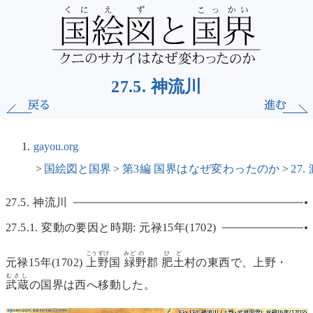
27.5. 神流川
gayou.org
国絵図と国界
第3編 国界はなぜ変わったのか
27
27.5.
神流川
27.5.1.
変動の要因と時期:
元禄15年(1702)
こうずけ
みど
の
ひ
ど
元禄15年(1702)
上野
国
緑
野
郡
肥
土
村の東西で、上野・
むさし
武蔵
の国界は西へ移動した。